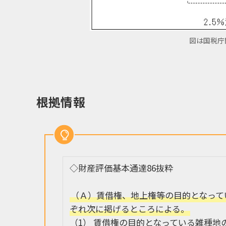
図は国税庁
根拠情報
◇財産評価基本通達86抜粋
（Ａ）賃借権、地上権等の目的となって
ぞれ次に掲げるところによる。
（1） 賃借権の目的となっている雑種