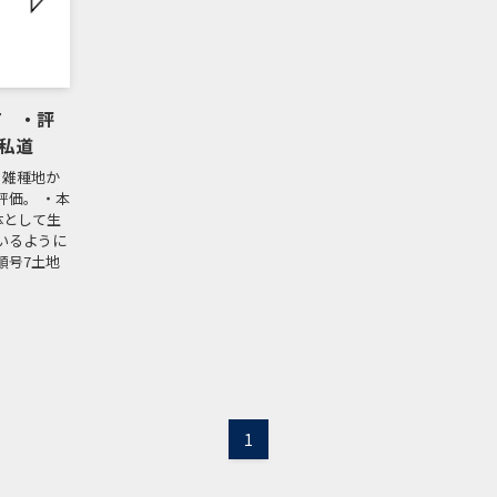
7 ・評
私道
、雑種地か
評価。 ・本
体として生
いるように
順号7土地
1