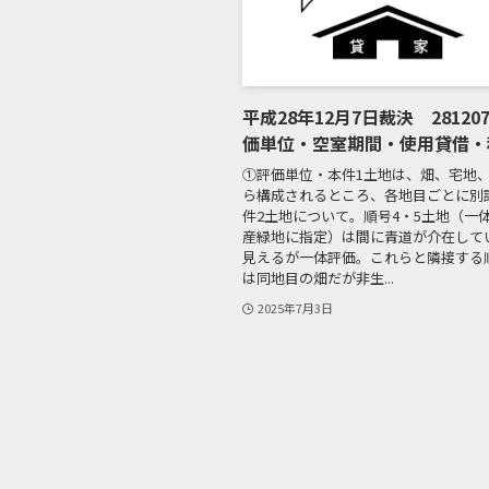
平成28年12月7日裁決 28120
価単位・空室期間・使用貸借・
①評価単位・本件1土地は、畑、宅地
ら構成されるところ、各地目ごとに別
件2土地について。順号4・5土地（一
産緑地に指定）は間に青道が介在して
見えるが一体評価。これらと隣接する
は同地目の畑だが非生...
2025年7月3日