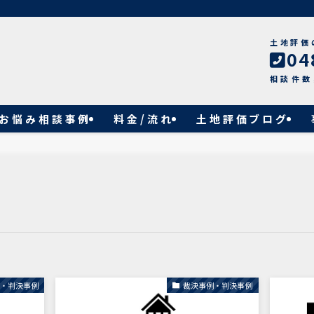
土地評価
04
相談件数
お悩み相談事例
料金/流れ
土地評価ブログ
例・判決事例
裁決事例・判決事例