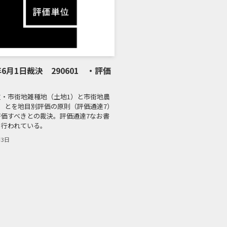
年6月1日裁決 290601 ・評価
位・市街地雑種地（土地1）と市街地農
）とを地目別評価の原則（評価通達7）
評価すべきとの裁決。評価通達7なお書
も行われている。
月3日