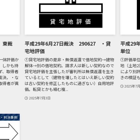
4 東裁
平成29年6月27日裁決 290627 ・貸
平成29
宅地評価
単位
一体評価か
①貸宅地評価の是非・無償返還で借地契約→建物
①評価単
、しかも持
解体→別の借地契約。請求人は新しい契約なので
地（土地2
ず、取得者
貸宅地評価を主張したが審判所は無償返還を生き
により別
裁決。・な
ているとして（建物を壊したとはいえ新しい契約
きの検証
取得者が異
は古い契約を修正したものに過ぎない）自用地評
2025年7
価。転貸とかも絡む複...
2025年7月3日
例・判決事例