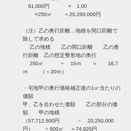
81,000円 × 1.00
×250㎡ ＝20,250,000円
（注）乙の奥行距離…地積を間口距離で
除して求める
乙の地積 乙の間口距離 乙の奥
行距離 乙の想定整形地の奥行
250㎡ ÷ 15ｍ ＝ 16.7
ｍ （＜20ｍ）
・宅地甲の奥行価格補正後の1㎡当たりの
価額
甲、乙を合わせた価額 乙の部分の価
額 甲の地積
（57,712,500円 － 20,250,000
円） ÷ 500㎡ ＝74,925円