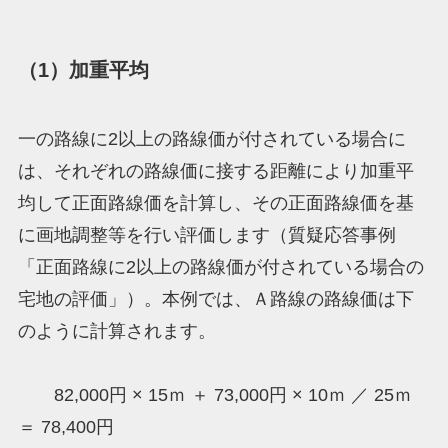
（1）加重平均
一の路線に2以上の路線価が付されている場合に
は、それぞれの路線価に接する距離により加重平
均して正面路線価を計算し、その正面路線価を基
に画地調整等を行い評価します（質疑応答事例
「正面路線に2以上の路線価が付されている場合の
宅地の評価」）。本例では、Ａ路線の路線価は下
のように計算されます。
82,000円 × 15ｍ ＋ 73,000円 × 10ｍ ／ 25ｍ
＝ 78,400円