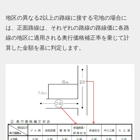
地区の異なる2以上の路線に接する宅地の場合に
は、正面路線は、それぞれの路線の路線価に各路
線の地区に適用される奥行価格補正率を乗じて計
算した金額を基に判定します。