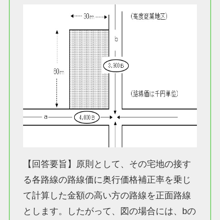
【回答要旨】原則として、その宅地の接す
る各路線の路線価に奥行価格補正率を乗じ
て計算した金額の高い方の路線を正面路線
とします。したがって、図の場合には、bの