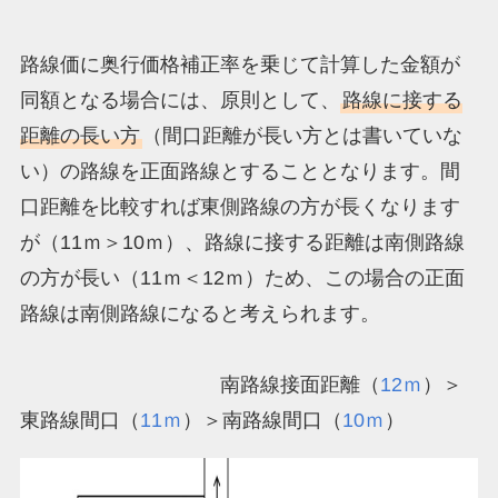
路線価に奥行価格補正率を乗じて計算した金額が
同額となる場合には、原則として、
路線に接する
距離の長い方
（間口距離が長い方とは書いていな
い）の路線を正面路線とすることとなります。間
口距離を比較すれば東側路線の方が長くなります
が（11ｍ＞10ｍ）、路線に接する距離は南側路線
の方が長い（11ｍ＜12ｍ）ため、この場合の正面
路線は南側路線になると考えられます。
南路線接面距離（
12ｍ
）＞
東路線間口（
11ｍ
）＞南路線間口（
10ｍ
）