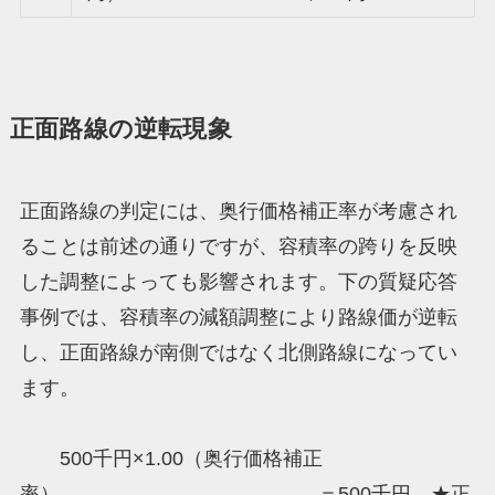
正面路線の逆転現象
正面路線の判定には、奥行価格補正率が考慮され
ることは前述の通りですが、容積率の跨りを反映
した調整によっても影響されます。下の質疑応答
事例では、容積率の減額調整により路線価が逆転
し、正面路線が南側ではなく北側路線になってい
ます。
500千円×1.00（奥行価格補正
率） ＝500千円 ★正