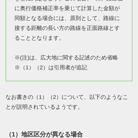
に奥行価格補正率を乗じて計算した金額が
同額となる場合には、原則として、路線に
接する距離の長い方の路線を正面路線とす
ることとなります。
※(注)は、広大地に関する記述のため省略
※（1）（2）は引用者が追記
なお書きの（1）（2）について、以下のようなこ
とが説明されているようです。
（1）地区区分が異なる場合