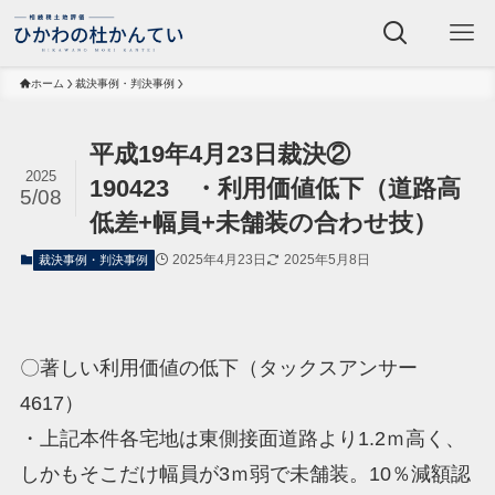
ホーム
裁決事例・判決事例
平成19年4月23日裁決②
2025
190423 ・利用価値低下（道路高
5/08
低差+幅員+未舗装の合わせ技）
2025年4月23日
2025年5月8日
裁決事例・判決事例
〇著しい利用価値の低下（タックスアンサー
4617）
・上記本件各宅地は東側接面道路より1.2ｍ高く、
しかもそこだけ幅員が3ｍ弱で未舗装。10％減額認