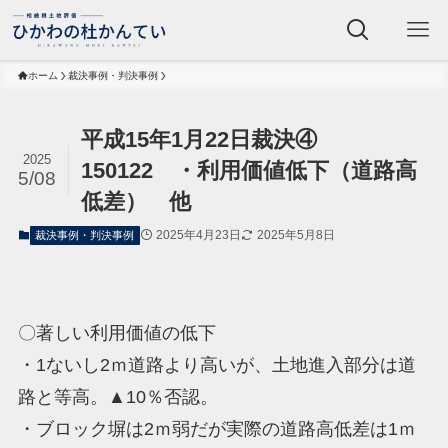
ホーム
裁決事例・判決事例
平成15年1月22日裁決④
2025
150122 ・利用価値低下（道路高
5/08
低差） 他
2025年4月23日
2025年5月8日
裁決事例・判決事例
〇著しい利用価値の低下
・1ないし2ｍ道路より高いが、土地進入部分は道
路と等高。▲10％否認。
・ブロック塀は2ｍ弱だが実際の道路高低差は1ｍ