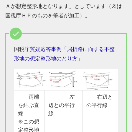
Ａが想定整形地となります」としています（図は
国税庁ＨＰのものを筆者が加工）。
国税庁
質疑応答事例「屈折路に面する不整
形地の想定整形地のとり方」
両端
左
右辺と
を結ぶ直
辺との平行
の平行線
線
線
※この想
定整形地