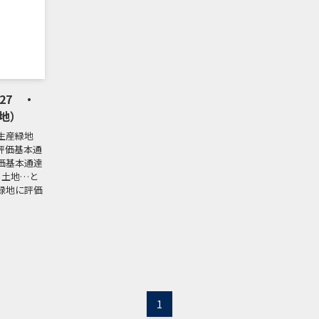
27 ・
地）
生産緑地
評価基本通
評価基本通達
Ｂ土地…と
緑地に評価
1