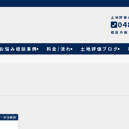
土地評価
04
相談件数
お悩み相談事例
料金/流れ
土地評価ブログ
例・判決事例